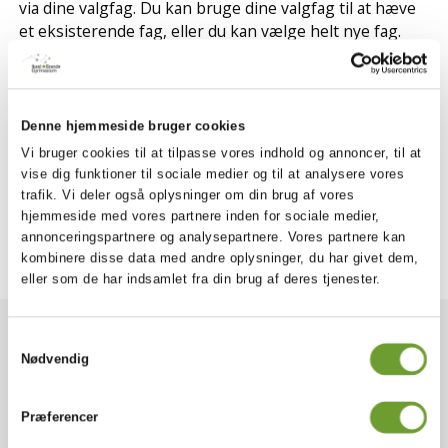
via dine valgfag. Du kan bruge dine valgfag til at hæve
et eksisterende fag, eller du kan vælge helt nye fag.
A-niveau
add
Denne hjemmeside bruger cookies
B-niveau
add
Vi bruger cookies til at tilpasse vores indhold og annoncer, til at
vise dig funktioner til sociale medier og til at analysere vores
trafik. Vi deler også oplysninger om din brug af vores
C-niveau
add
hjemmeside med vores partnere inden for sociale medier,
annonceringspartnere og analysepartnere. Vores partnere kan
kombinere disse data med andre oplysninger, du har givet dem,
eller som de har indsamlet fra din brug af deres tjenester.
Samtykkevalg
Spørgsmål?
Nødvendig
Du er altid velkommen til at kontakte
Præferencer
os...