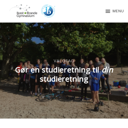
menu
MENU
VALGFAG
Gør en studieretning til
din
studieretning