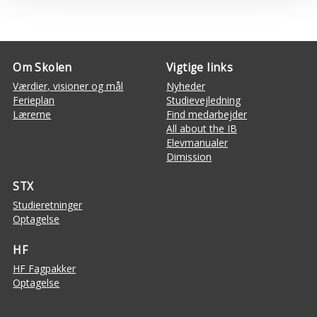
Om Skolen
Vigtige links
Værdier, visioner og mål
Nyheder
Ferieplan
Studievejledning
Lærerne
Find medarbejder
All about the IB
Elevmanualer
Dimission
STX
Studieretninger
Optagelse
HF
HF Fagpakker
Optagelse