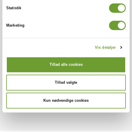
Statistik
Marketing
Vis detaljer
Tillad alle cookies
Grethe Munkvold Qvist
Tillad valgte
Sekretær
+45 9715 3611
phone
Kun nødvendige cookies
E-mail
mail