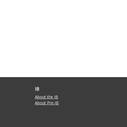
IB
About the IB
About Pre-IB