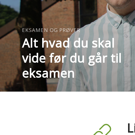
EKSAMEN OG PRØVER
Alt hvad du skal
vide før du går til
eksamen
L