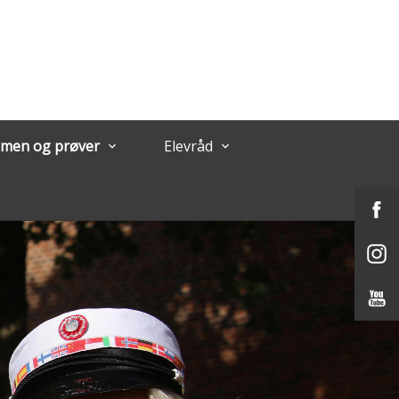
men og prøver
Elevråd
keyboard_arrow_down
keyboard_arrow_down