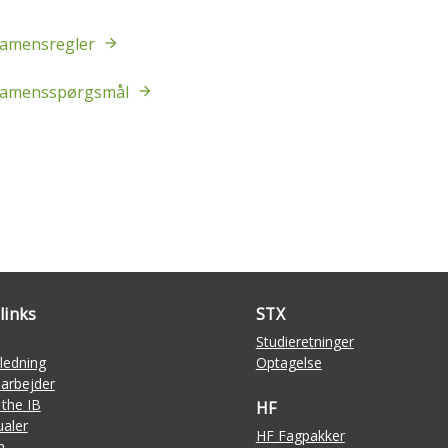
amensregler
samensspørgsmål
links
STX
Studieretninger
ledning
Optagelse
arbejder
 the IB
HF
aler
HF Fagpakker
n