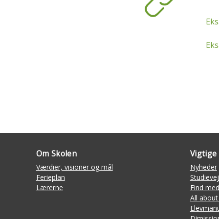
Eks
Ek
Om Skolen
Vigtige 
Værdier, visioner og mål
Nyheder
Ferieplan
Studievej
Lærerne
Find med
All about
Elevmanu
Dimissio