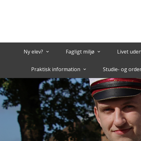
Ny elev?
Fagligt miljø
Livet ude
keyboard_arrow_down
keyboard_arrow_down
Praktisk information
Studie- og orde
keyboard_arrow_down