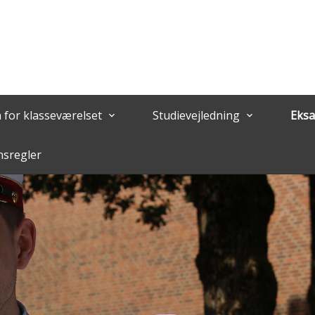
n for klasseværelset
Studievejledning
Eksa
keyboard_arrow_down
keyboard_arrow_down
nsregler