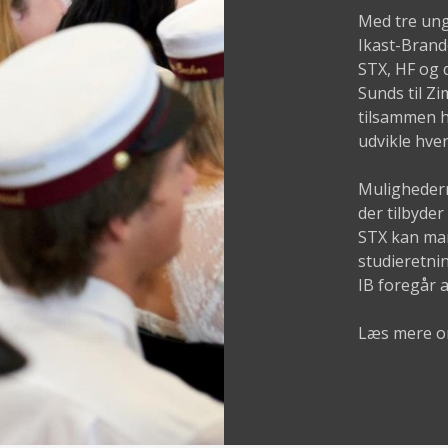
Med tre ung
Ikast-Brand
STX, HF og 
Sunds til Z
tilsammen ha
udvikle hver
Muligheder
der tilbyde
STX kan man
studieretni
IB foregår 
Læs mere o