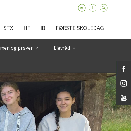
STX
HF
IB
FØRSTE SKOLEDAG
men og prøver
Elevråd
keyboard_arrow_down
keyboard_arrow_down