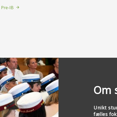
Pre-IB
Om 
Unikt stu
fælles fo