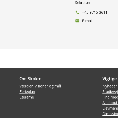
Sekretær
+45 9715 3611
phone
E-mail
mail
Om Skolen
Vigtige 
Værdier, visioner og mål
Nyheder
Ferieplan
Studievej
Lærerne
Find med
All about
Elevmanu
Dimissio