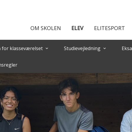
OM SKOLEN
ELEV
ELITESPORT
n for klasseværelset
Studievejledning
Eksa
keyboard_arrow_down
keyboard_arrow_down
nsregler