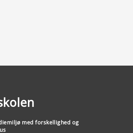
skolen
diemiljø med forskellighed og
kus