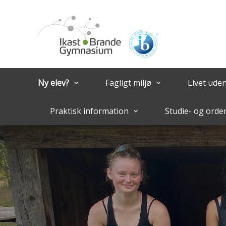
Ny elev?
Fagligt miljø
Livet ude
keyboard_arrow_down
keyboard_arrow_down
Praktisk information
Studie- og orde
keyboard_arrow_down