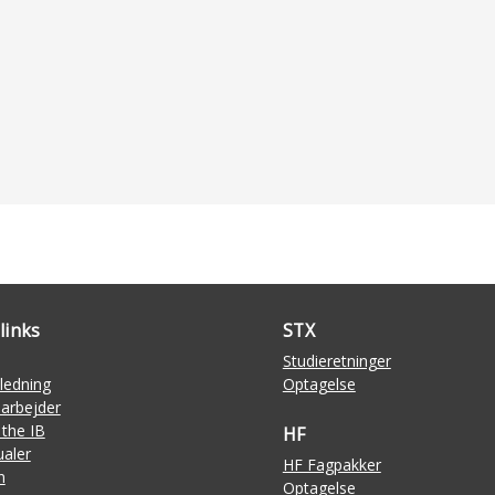
links
STX
Studieretninger
ledning
Optagelse
arbejder
 the IB
HF
aler
HF Fagpakker
n
Optagelse