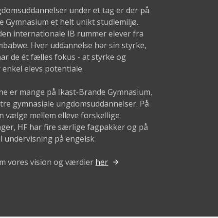
domsuddannelser under et tag er der på
e Gymnasium et helt unikt studiemiljø.
den internationale IB rummer elever fra
imbabwe. Hver uddannelse har sin styrke,
r de ét fælles fokus - at styrke og
 enkel elevs potentiale.
ne er mange på Ikast-Brande Gymnasium,
r tre gymnasiale ungdomsuddannelser. På
 vælge mellem elleve forskellige
nger, HF har fire særlige fagpakker og på
al undervisning på engelsk.
m vores vision og værdier
her