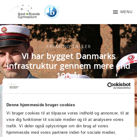
menu
MENU
ERFARING TÆLLER
Vi har bygget Danmarks
infrastruktur gennem mere end
100 år
Denne hjemmeside bruger cookies
Vi bruger cookies til at tilpasse vores indhold og annoncer, til at
vise dig funktioner til sociale medier og til at analysere vores
trafik. Vi deler også oplysninger om din brug af vores
hjemmeside med vores partnere inden for sociale medier,