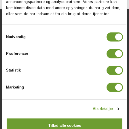
annonceringspartnere og analysepartnere. Vores partnere kan
kombinere disse data med andre oplysninger, du har givet dem,
eller som de har indsamlet fra din brug af deres tjenester.
Om Skolen
Vigtige links
Værdier, visioner og mål
Nyheder
Samtykkevalg
Ferieplan
Studievejledning
Nødvendig
Lærerne
Find medarbejder
All about the IB
Elevmanualer
Præferencer
Dimission
STX
Statistik
Studieretninger
Optagelse
Marketing
HF
HF Fagpakker
Optagelse
Vis detaljer
Tillad alle cookies