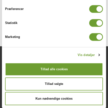
Præferencer
Statistik
Marketing
Om Skolen
Vigtige links
Vis detaljer
Værdier, visioner og mål
Nyheder
Ferieplan
Studievejledning
Tillad alle cookies
Lærerne
Find medarbejder
All about the IB
Elevmanualer
Tillad valgte
Dimission
STX
Kun nødvendige cookies
Studieretninger
Optagelse