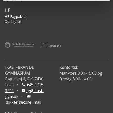
HF
HF Fagpakker
Optagelse
IKAST-BRANDE
Kontortid:
GYMNASIUM
Man-tors 8:00-15:00 og
Bøgildvej 6, DK-7430
fredag 8:00-14:00
Ikast •
+45 9715
phone
3611
•
ig@ikast-
mail
gym.dk
•
mail
sikker(secure) mail