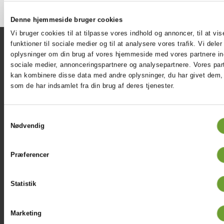
Denne hjemmeside bruger cookies
Vi bruger cookies til at tilpasse vores indhold og annoncer, til at vis
funktioner til sociale medier og til at analysere vores trafik. Vi dele
oplysninger om din brug af vores hjemmeside med vores partnere in
sociale medier, annonceringspartnere og analysepartnere. Vores par
kan kombinere disse data med andre oplysninger, du har givet dem, 
KARAKTERGENNEMSNIT
som de har indsamlet fra din brug af deres tjenester.
Du kan finde en opgørelse over de karaktergennemsnit,
som er opnået ved seneste studentereksamen på såvel
Ikast-Brande Gymnasium som på alle andre Gymnasier i
Samtykkevalg
Nødvendig
landet
her
Præferencer
Statistik
EKSAMENSRESULTAT / KARAKTERGENNEMSNIT
(HVOR DER HAR VÆRET EKSTERN CENSUR)
Marketing