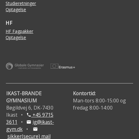
Studieretninger
Optagelse
HF
HF Fagpakker
Optagelse
IKAST-BRANDE
Kontortid:
GYMNASIUM
Man-tors 8:00-15:00 og
Bøgildvej 6, DK-7430
fredag 8:00-14:00
Ikast •
+45 9715
phone
3611
•
ig@ikast-
mail
gym.dk
•
mail
sikker(secure) mail