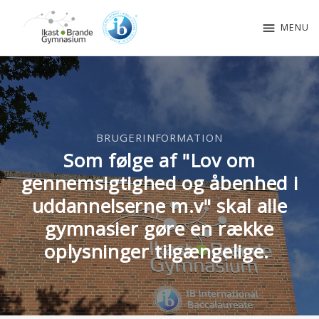
menu
MENU
BRUGERINFORMATION
Som følge af "Lov om
gennemsigtighed og åbenhed i
uddannelserne m.v" skal alle
gymnasier gøre en række
oplysninger tilgængelige.