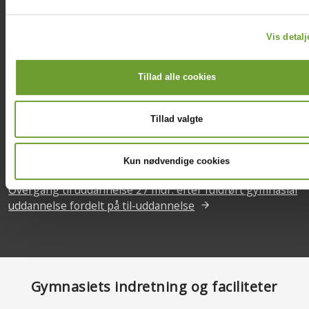
Gymnasiekarakterer - gennemsnitskarakterer fordelt på
gymnasial uddannelse, fag og evalueringsform
Vis detalj
Tillad alle cookies
OPLYSNINGER OM FULDFØRELSESTID OG -FREKVENS,
FRAFALD, OVERGANG TIL ANDEN UDDANNELSE OG
OVERGANG TIL BESKÆFTIGELSE
Tillad valgte
Fuldførelsesprocenter og antal fuldførte på gymnasiale
uddannelser
Kun nødvendige cookies
Overgang til uddannelse 27 mdr. efter fuldført gymnasial
uddannelse fordelt på til-uddannelse
Gymnasiets indretning og faciliteter