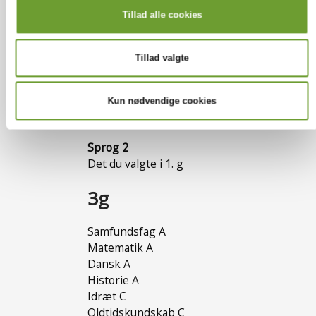
Samfundsfag A
Tillad alle cookies
Matematik A
Dansk A
Historie A
Tillad valgte
Idræt C
Engelsk B
Religion C
Kun nødvendige cookies
Kemi C (evt. Naturgeografi C)
Sprog 2
Det du valgte i 1. g
3g
Samfundsfag A
Matematik A
Dansk A
Historie A
Idræt C
Oldtidskundskab C