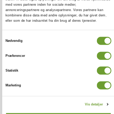
Samfundsfag A
med vores partnere inden for sociale medier,
Matematik A
annonceringspartnere og analysepartnere. Vores partnere kan
Dansk A
kombinere disse data med andre oplysninger, du har givet dem,
Historie A
eller som de har indsamlet fra din brug af deres tjenester.
Idræt C
Engelsk B
Samtykkevalg
Fysik C
Nødvendig
Biologi C
Sprog 2
Præferencer
Fransk A, Spansk A,
Kinesisk A eller Tysk B
Statistik
Kreativt fag C
Musik C, Mediefag C
Marketing
eller Billedkunst C
2g
Vis detaljer