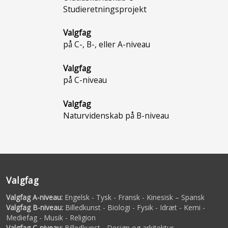
Studieretningsprojekt
Valgfag
på C-, B-, eller A-niveau
Valgfag
på C-niveau
Valgfag
Naturvidenskab på B-niveau
Valgfag
Valgfag A-niveau:
Engelsk - Tysk - Fransk - Kinesisk – Spansk
Valgfag B-niveau:
Billedkunst - Biologi - Fysik - Idræt - Kemi -
Mediefag - Musik - Religion
Valgfag C-niveau:
Billedkunst - Design og arkitektur -