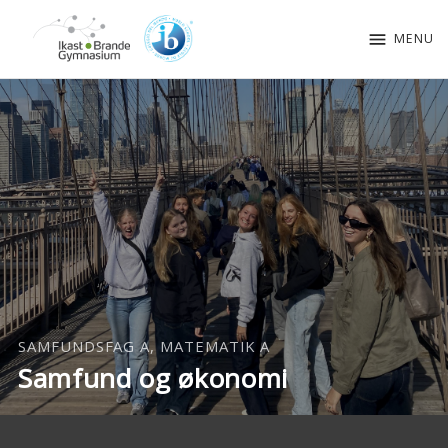
menu
MENU
SAMFUNDSFAG A, MATEMATIK A
Samfund og økonomi