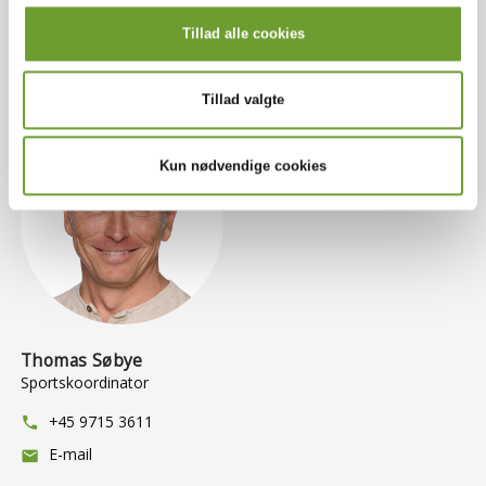
Du er altid velkommen til at kontakte
Tillad alle cookies
os...
Tillad valgte
Kun nødvendige cookies
Thomas Søbye
Sportskoordinator
+45 9715 3611
phone
E-mail
mail