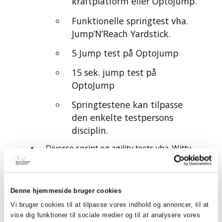
kraftplatform eller OptoJump.
Funktionelle springtest vha.
Jump’N’Reach Yardstick.
5 Jump test på Optojump
15 sek. jump test på
OptoJump
Springtestene kan tilpasse
den enkelte testpersons
disciplin.
Diverse sprint og agility tests vha. Witty
Infrarøde Microgates
Målinger af Laktat, blodfedt og
blodsukker kan frit til vælges.
Denne hjemmeside bruger cookies
Holdbaserede pulsmålinger vha. Polar
Vi bruger cookies til at tilpasse vores indhold og annoncer, til at
vise dig funktioner til sociale medier og til at analysere vores
Team2 Pro.