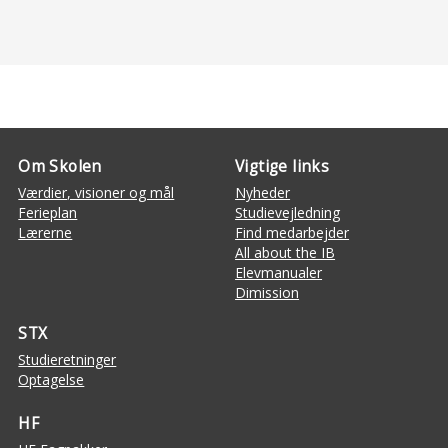
Om Skolen
Vigtige links
Værdier, visioner og mål
Nyheder
Ferieplan
Studievejledning
Lærerne
Find medarbejder
All about the IB
Elevmanualer
Dimission
STX
Studieretninger
Optagelse
HF