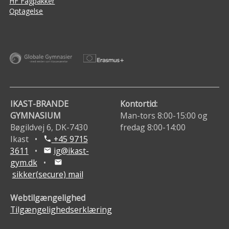
HF Fagpakker
Optagelse
IKAST-BRANDE
Kontortid:
GYMNASIUM
Man-tors 8:00-15:00 og
Bøgildvej 6, DK-7430
fredag 8:00-14:00
Ikast •
+45 9715
phone
3611
•
ig@ikast-
mail
gym.dk
•
mail
sikker(secure) mail
Webtilgængelighed
Tilgængelighedserklæring