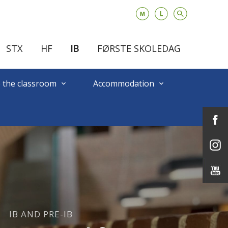
STX
HF
IB
FØRSTE SKOLEDAG
 the classroom
Accommodation
keyboard_arrow_down
keyboard_arrow_down
IB AND PRE-IB