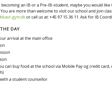
g becoming an IB or a Pre-IB-student, maybe you would like 
 You are more than welcome to visit our school and join clas
@ikast-gym.dk
or call us at: +45 97 15 36 11. Ask for IB Coordi
THE DAY
ur arrival at the main office
son
esson
sson
ou can buy food at the school via Mobile Pay og credit card,
h)
with a student counsellor