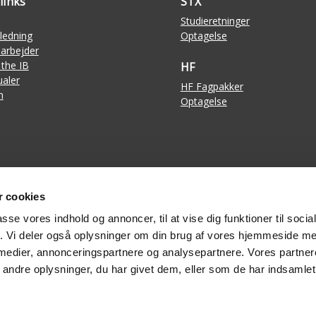
links
STX
Studieretninger
ledning
Optagelse
arbejder
 the IB
HF
aler
HF Fagpakker
n
Optagelse
 cookies
passe vores indhold og annoncer, til at vise dig funktioner til soci
fik. Vi deler også oplysninger om din brug af vores hjemmeside m
Kontortid:
 medier, annonceringspartnere og analysepartnere. Vores partne
•
ig@ikast-gym.dk
•
Man-tors 8:00-15:00 og fr
mail
ndre oplysninger, du har givet dem, eller som de har indsamlet 