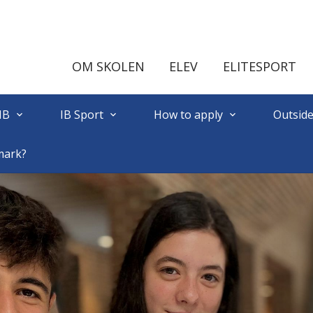
OM SKOLEN
ELEV
ELITESPORT
IB
IB Sport
How to apply
Outside
keyboard_arrow_down
keyboard_arrow_down
keyboard_arrow_down
mark?