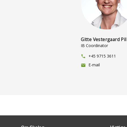
Gitte Vestergaard Pil
IB Coordinator
+45 9715 3611
phone
E-mail
mail