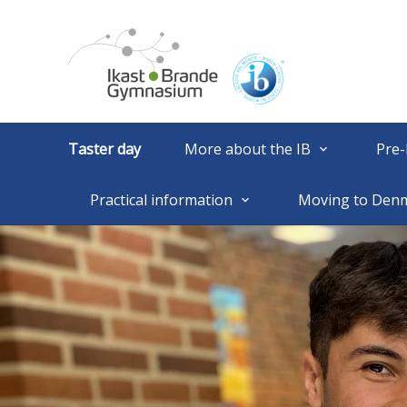
Taster day
More about the IB
Pre-
keyboard_arrow_down
Practical information
Moving to Den
keyboard_arrow_down