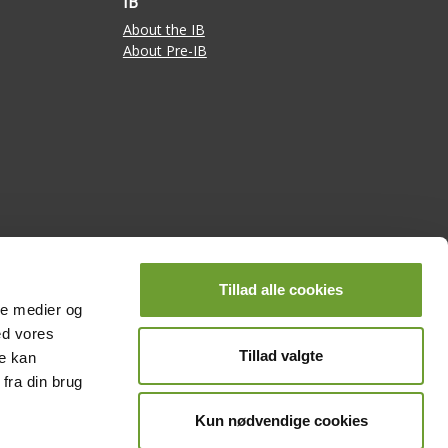
IB
About the IB
About Pre-IB
Tillad alle cookies
ale medier og
ed vores
Tillad valgte
re kan
edag 8:00-14:00
fra din brug
Kun nødvendige cookies