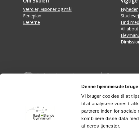
Om Skolen
Vigtige 
Værdier, visioner og mål
Nyheder
Ferieplan
Studievej
Lærerne
Find med
All about
Elevmanu
Dimissio
Denne hjemmeside bruger
Vi bruger cookies til at til
til at analysere vores tra
IKAST-BRANDE GYMNASIUM
partnere inden for sociale
Bøgildvej 6, DK-7430 Ikast •
+45 9715 3611
phone
kombinere disse data med a
sikker(secure) mail
mail
af deres tjenester.
Webtilgængelighed