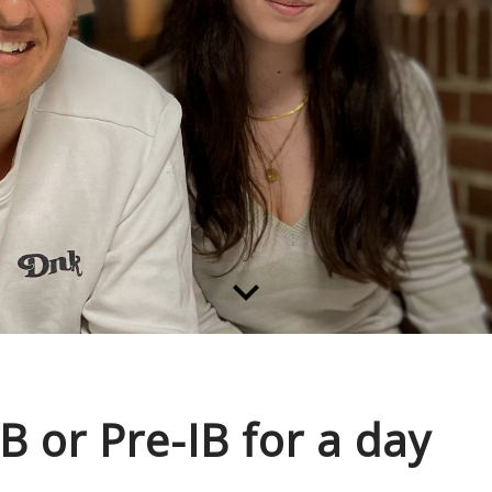
keyboard_arrow_down
IB or Pre-IB for a day